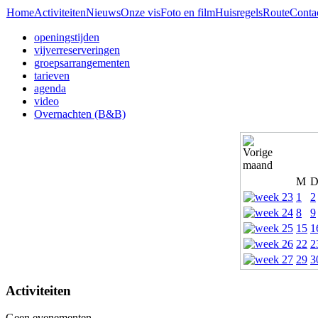
Home
Activiteiten
Nieuws
Onze vis
Foto en film
Huisregels
Route
Conta
openingstijden
vijverreserveringen
groepsarrangementen
tarieven
agenda
video
Overnachten (B&B)
M
1
2
8
9
15
1
22
2
29
3
Activiteiten
Geen evenementen