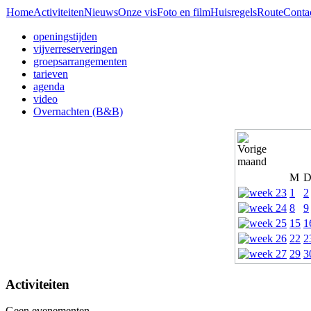
Home
Activiteiten
Nieuws
Onze vis
Foto en film
Huisregels
Route
Conta
openingstijden
vijverreserveringen
groepsarrangementen
tarieven
agenda
video
Overnachten (B&B)
M
1
2
8
9
15
1
22
2
29
3
Activiteiten
Geen evenementen