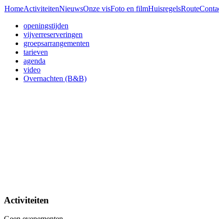
Home
Activiteiten
Nieuws
Onze vis
Foto en film
Huisregels
Route
Conta
openingstijden
vijverreserveringen
groepsarrangementen
tarieven
agenda
video
Overnachten (B&B)
Activiteiten
Geen evenementen