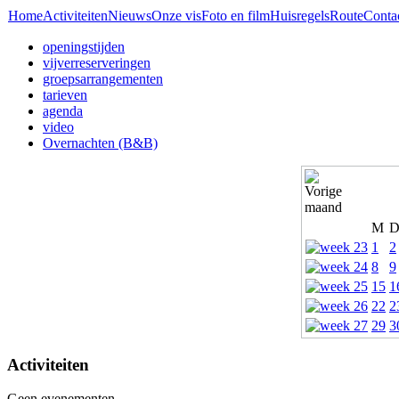
Home
Activiteiten
Nieuws
Onze vis
Foto en film
Huisregels
Route
Conta
openingstijden
vijverreserveringen
groepsarrangementen
tarieven
agenda
video
Overnachten (B&B)
M
1
2
8
9
15
1
22
2
29
3
Activiteiten
Geen evenementen