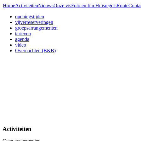
Home
Activiteiten
Nieuws
Onze vis
Foto en film
Huisregels
Route
Conta
openingstijden
vijverreserveringen
groepsarrangementen
tarieven
agenda
video
Overnachten (B&B)
Activiteiten
Geen evenementen