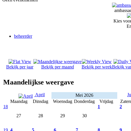
ambassad
Kies voor
Er
beheerder
Bekijk per jaar
Bekijk per maand
Bekijk per week
Bekijk va
Maandelijkse weergave
April
J
Mei 2026
Maandag
Dinsdag
Woensdag
Donderdag
Vrijdag
Zater
18
1
2
27
28
29
30
19
4
5
6
7
8
9