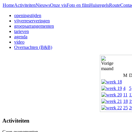
Home
Activiteiten
Nieuws
Onze vis
Foto en film
Huisregels
Route
Conta
openingstijden
vijverreserveringen
groepsarrangementen
tarieven
agenda
video
Overnachten (B&B)
M
4
5
11
1
18
1
25
2
Activiteiten
Geen evenementen