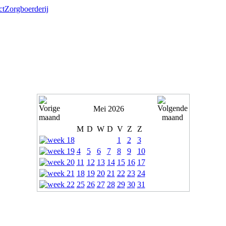
ct
Zorgboerderij
Mei 2026
M
D
W
D
V
Z
Z
1
2
3
4
5
6
7
8
9
10
11
12
13
14
15
16
17
18
19
20
21
22
23
24
25
26
27
28
29
30
31