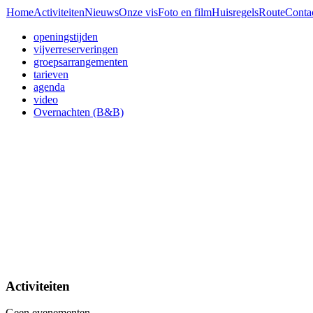
Home
Activiteiten
Nieuws
Onze vis
Foto en film
Huisregels
Route
Conta
openingstijden
vijverreserveringen
groepsarrangementen
tarieven
agenda
video
Overnachten (B&B)
Activiteiten
Geen evenementen