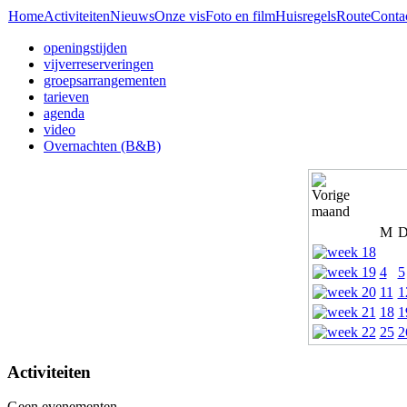
Home
Activiteiten
Nieuws
Onze vis
Foto en film
Huisregels
Route
Conta
openingstijden
vijverreserveringen
groepsarrangementen
tarieven
agenda
video
Overnachten (B&B)
M
4
5
11
1
18
1
25
2
Activiteiten
Geen evenementen