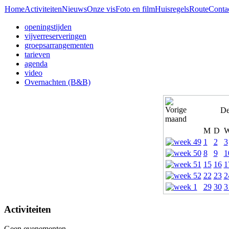
Home
Activiteiten
Nieuws
Onze vis
Foto en film
Huisregels
Route
Conta
openingstijden
vijverreserveringen
groepsarrangementen
tarieven
agenda
video
Overnachten (B&B)
De
M
D
1
2
3
8
9
1
15
16
1
22
23
2
29
30
3
Activiteiten
Geen evenementen