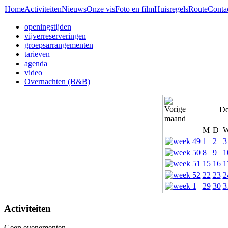
Home
Activiteiten
Nieuws
Onze vis
Foto en film
Huisregels
Route
Conta
openingstijden
vijverreserveringen
groepsarrangementen
tarieven
agenda
video
Overnachten (B&B)
De
M
D
1
2
3
8
9
1
15
16
1
22
23
2
29
30
3
Activiteiten
Geen evenementen