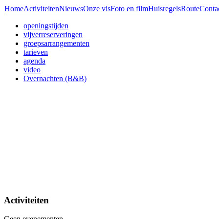
Home
Activiteiten
Nieuws
Onze vis
Foto en film
Huisregels
Route
Conta
openingstijden
vijverreserveringen
groepsarrangementen
tarieven
agenda
video
Overnachten (B&B)
Activiteiten
Geen evenementen