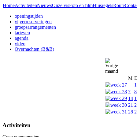
Home
Activiteiten
Nieuws
Onze vis
Foto en film
Huisregels
Route
Conta
openingstijden
vijverreserveringen
groepsarrangementen
tarieven
agenda
video
Overnachten (B&B)
M
1
7
8
14
1
21
2
28
2
Activiteiten
Geen evenementen