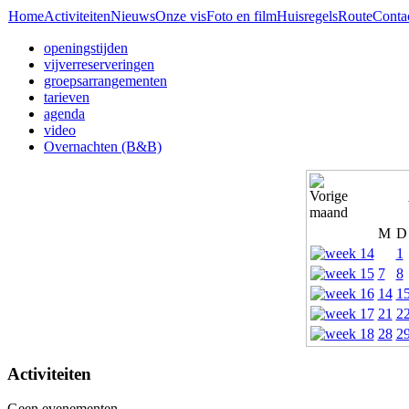
Home
Activiteiten
Nieuws
Onze vis
Foto en film
Huisregels
Route
Conta
openingstijden
vijverreserveringen
groepsarrangementen
tarieven
agenda
video
Overnachten (B&B)
M
D
1
7
8
14
1
21
2
28
2
Activiteiten
Geen evenementen