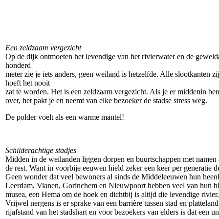
Een zeldzaam vergezicht
Op de dijk ontmoeten het levendige van het rivierwater en de geweldad
honderd
meter zie je iets anders, geen weiland is hetzelfde. Alle slootkanten 
hoeft het nooit
zat te worden. Het is een zeldzaam vergezicht. Als je er middenin be
over, het pakt je en neemt van elke bezoeker de stadse stress weg.
De polder voelt als een warme mantel!
Schilderachtige stadjes
Midden in de weilanden liggen dorpen en buurtschappen met namen als
de rest. Want in voorbije eeuwen hield zeker een keer per generatie d
Geen wonder dat veel bewoners al sinds de Middeleeuwen hun heenkome
Leerdam, Vianen, Gorinchem en Nieuwpoort hebben veel van hun histori
musea, een Hema om de hoek en dichtbij is altijd die levendige rivier.
Vrijwel nergens is er sprake van een barrière tussen stad en platte
rijafstand van het stadshart en voor bezoekers van elders is dat een un