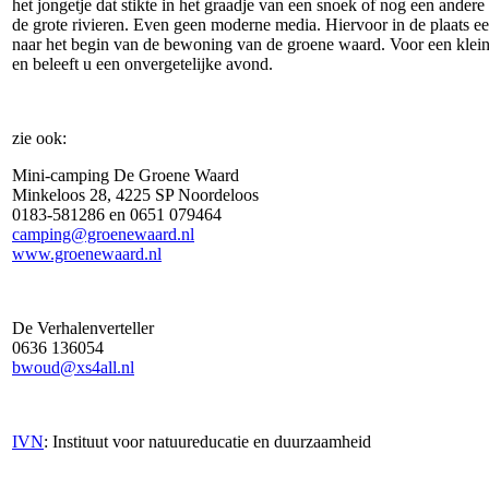
het jongetje dat stikte in het graadje van een snoek of nog een ander
de grote rivieren. Even geen moderne media. Hiervoor in de plaats e
naar het begin van de bewoning van de groene waard. Voor een klein 
en beleeft u een onvergetelijke avond.
zie ook:
Mini-camping De Groene Waard
Minkeloos 28, 4225 SP Noordeloos
0183-581286 en 0651 079464
camping@groenewaard.nl
www.groenewaard.nl
De Verhalenverteller
0636 136054
bwoud@xs4all.nl
IVN
: Instituut voor natuureducatie en duurzaamheid