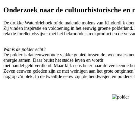
Onderzoek naar de cultuurhistorische en 
De drukke Waterdriehoek of de malende molens van Kinderdijk doen B
Zij vinden inspiratie en voldoening in het eeuwig groene polderland.
relaxte forellenvisvijver met het bekroonde streekproduct en de verz
Wat is de polder echt?
De polder is dat eeuwenoude vlakke gebied tussen de twee majestueuz
energie samen. Daar bruist het stadse leven en wordt
met handel geld verdiend. Maar kijk eens beter naar de versteende boe
Zeven eeuwen geleden zijn ze met weinigen aan het grote ontginnen b
nog op z'n plek. In de twaalfde eeuw zijn de tiendwegen en poldersch