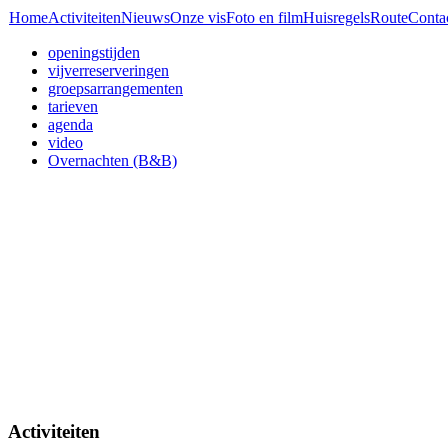
Home
Activiteiten
Nieuws
Onze vis
Foto en film
Huisregels
Route
Conta
openingstijden
vijverreserveringen
groepsarrangementen
tarieven
agenda
video
Overnachten (B&B)
Activiteiten