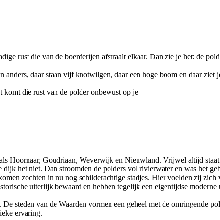
ige rust die van de boerderijen afstraalt elkaar. Dan zie je het: de pol
zijn anders, daar staan vijf knotwilgen, daar een hoge boom en daar ziet
nt komt die rust van de polder onbewust op je
 Hoornaar, Goudriaan, Weverwijk en Nieuwland. Vrijwel altijd staat ee
e dijk het niet. Dan stroomden de polders vol rivierwater en was het ge
n zochten in nu nog schilderachtige stadjes. Hier voelden zij zich v
sche uiterlijk bewaard en hebben tegelijk een eigentijdse moderne uits
land. De steden van de Waarden vormen een geheel met de omringende po
ieke ervaring.