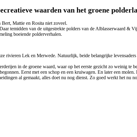
recreatieve waarden van het groene polderl
ert, Mattie en Rosita niet zoveel.
 Daar temidden van de uitgestrekte polders van de Alblasserwaard & Vij
ameling boeiende polderverhalen.
e rivieren Lek en Merwede. Natuurlijk, beide belangrijke levensaders v
rderijen in de groene waard, waar op het eerste gezicht zo weinig te be
egonnen. Eerst met een schop en een kruiwagen. En later een molen. Dat
eidingen al gemaakt, alles doet nu nog dienst. Zo goed werkt het nu no