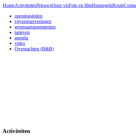
Home
Activiteiten
Nieuws
Onze vis
Foto en film
Huisregels
Route
Conta
openingstijden
vijverreserveringen
groepsarrangementen
tarieven
agenda
video
Overnachten (B&B)
Activiteiten