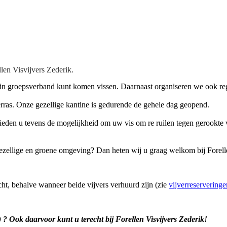
llen Visvijvers Zederik.
f in groepsverband kunt komen vissen. Daarnaast organiseren we ook reg
erras. Onze gezellige kantine is gedurende de gehele dag geopend.
den u tevens de mogelijkheid om uw vis om re ruilen tegen gerookte v
ezellige en groene omgeving? Dan heten wij u graag welkom bij Forell
cht, behalve wanneer beide vijvers verhuurd zijn (zie
vijverreserveringe
e) ? Ook daarvoor kunt u terecht bij Forellen Visvijvers Zederik!