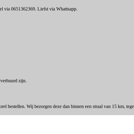
 wel via 0651362369. Liefst via Whattsapp.
 verhuurd zijn.
rel bestellen. Wij bezorgen deze dan binnen een straal van 15 km, tegen